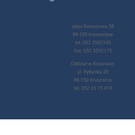
aleja Ratuszowa 38
88-100 Inowrocław
tel. 052 3592145
fax. 052 3592175
Oddział w Kruszwicy
ul. Rybacka 20
88-150 Kruszwica
tel. 052 35 15 418