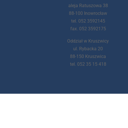
aleja Ratuszowa 38
88-100 Inowrocław
tel. 052 3592145
fax. 052 3592175
Oddział w Kruszwicy
ul. Rybacka 20
88-150 Kruszwica
tel. 052 35 15 418