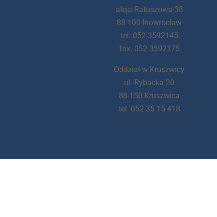
aleja Ratuszowa 38
88-100 Inowrocław
tel. 052 3592145
fax. 052 3592175
Oddział w Kruszwicy
ul. Rybacka 20
88-150 Kruszwica
tel. 052 35 15 418