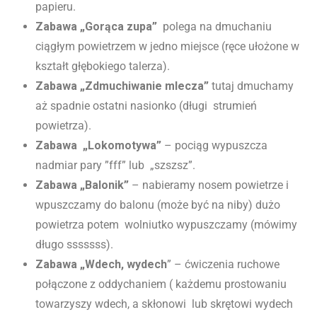
papieru.
Zabawa „Gorąca zupa”
polega na dmuchaniu
ciągłym powietrzem w jedno miejsce (ręce ułożone w
kształt głębokiego talerza).
Zabawa „Zdmuchiwanie mlecza”
tutaj dmuchamy
aż spadnie ostatni nasionko (długi strumień
powietrza).
Zabawa „Lokomotywa”
– pociąg wypuszcza
nadmiar pary ”fff” lub „szszsz”.
Zabawa „Balonik”
– nabieramy nosem powietrze i
wpuszczamy do balonu (może być na niby) dużo
powietrza potem wolniutko wypuszczamy (mówimy
długo sssssss).
Zabawa „Wdech, wydech
” – ćwiczenia ruchowe
połączone z oddychaniem ( każdemu prostowaniu
towarzyszy wdech, a skłonowi lub skrętowi wydech