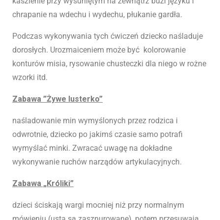
kaszlenie przy wysuniętym na zewnątrz buzi języku i
chrapanie na wdechu i wydechu, płukanie gardła.
Podczas wykonywania tych ćwiczeń dziecko naśladuje
dorosłych. Urozmaiceniem może być kolorowanie
konturów misia, rysowanie chusteczki dla niego w rożne
wzorki itd.
Zabawa ”Żywe lusterko”
naśladowanie min wymyślonych przez rodzica i
odwrotnie, dziecko po jakimś czasie samo potrafi
wymyślać minki. Zwracać uwagę na dokładne
wykonywanie ruchów narządów artykulacyjnych.
Zabawa „Króliki”
dzieci ściskają wargi mocniej niż przy normalnym
mówieniu (usta są zasznurowane), potem przesuwają