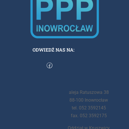
ODWIEDŹ NAS NA:
aleja Ratuszowa 38
88-100 Inowrocław
tel. 052 3592145
fax. 052 3592175
Oddział w Kruszwicy