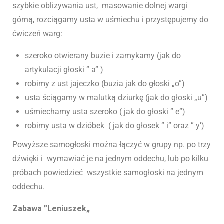
szybkie oblizywania ust, masowanie dolnej wargi
górną, rozciągamy usta w uśmiechu i przystępujemy do
ćwiczeń warg:
szeroko otwierany buzie i zamykamy (jak do
artykulacji głoski ” a” )
robimy z ust jajeczko (buzia jak do głoski „o”)
usta ściągamy w malutką dziurkę (jak do głoski „u”)
uśmiechamy usta szeroko ( jak do głoski ” e”)
robimy usta w dzióbek ( jak do głosek ” i” oraz ” y’)
Powyższe samogłoski można łączyć w grupy np. po trzy
dźwięki i wymawiać je na jednym oddechu, lub po kilku
próbach powiedzieć wszystkie samogłoski na jednym
oddechu.
Zabawa ”Leniuszek„