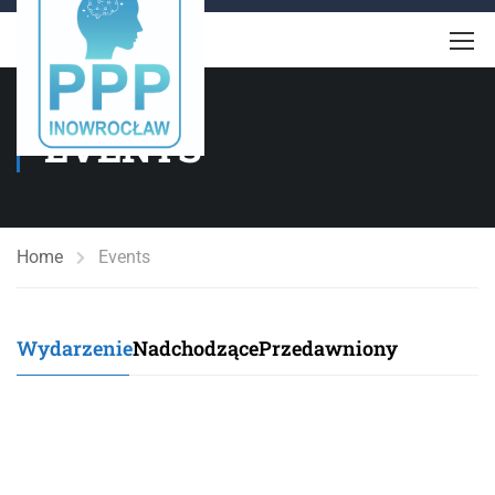
EVENTS
Home
Events
Wydarzenie
Nadchodzące
Przedawniony