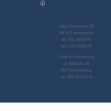
aleja Ratuszowa 38
88-100 Inowrocław
tel. 052 3592145
fax. 052 3592175
Oddział w Kruszwicy
ul. Rybacka 20
88-150 Kruszwica
tel. 052 35 15 418